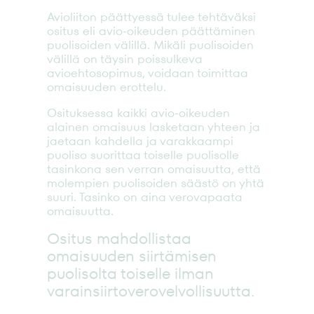
Avioliiton päättyessä tulee tehtäväksi
ositus eli avio-oikeuden päättäminen
puolisoiden välillä. Mikäli puolisoiden
välillä on täysin poissulkeva
avioehtosopimus, voidaan toimittaa
omaisuuden erottelu.
Osituksessa kaikki avio-oikeuden
alainen omaisuus lasketaan yhteen ja
jaetaan kahdella ja varakkaampi
puoliso suorittaa toiselle puolisolle
tasinkona sen verran omaisuutta, että
molempien puolisoiden säästö on yhtä
suuri. Tasinko on aina verovapaata
omaisuutta.
Ositus mahdollistaa
omaisuuden siirtämisen
puolisolta toiselle ilman
varainsiirtoverovelvollisuutta.