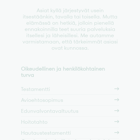
Asiat kyllä järjestyvät usein
itsestäänkin, tavalla tai toisella. Mutta
elämässä on hetkiä, jolloin pienellä
ennakoinnilla teet suuria palveluksia
itsellesi ja läheisillesi. Me autamme
varmistamaan, että tärkeimmät asiasi
ovat kunnossa.
Oikeudellinen ja henkilökohtainen
turva
Testamentti
Avioehtosopimus
Edunvalvontavaltuutus
Hoitotahto
Hautaustestamentti