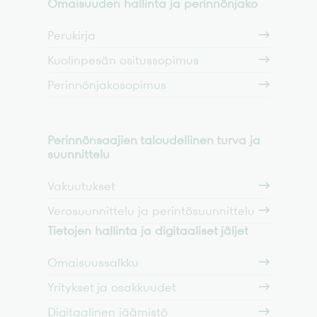
Omaisuuden hallinta ja perinnönjako
Perukirja
Kuolinpesän ositussopimus
Perinnönjakosopimus
Perinnönsaajien taloudellinen turva ja
suunnittelu
Vakuutukset
Verosuunnittelu ja perintösuunnittelu
Tietojen hallinta ja digitaaliset jäljet
Omaisuussalkku
Yritykset ja osakkuudet
Digitaalinen jäämistö