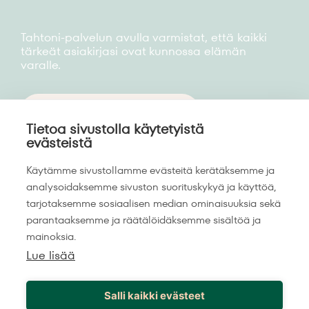
Tahtoni-palvelun avulla varmistat, että kaikki
tärkeät asiakirjasi ovat kunnossa elämän
varalle.
ALOITA JÄRJESTELY »
Tietoa sivustolla käytetyistä
evästeistä
Ota yhteyttä
Käytämme sivustollamme evästeitä kerätäksemme ja
analysoidaksemme sivuston suorituskykyä ja käyttöä,
INFO@TAHTONI.FI
tarjotaksemme sosiaalisen median ominaisuuksia sekä
parantaaksemme ja räätälöidäksemme sisältöä ja
mainoksia.
Lue lisää
Salli kaikki evästeet