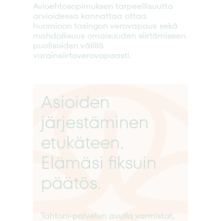
Avioehtosopimuksen tarpeellisuutta
arvioidessa kannattaa ottaa
huomioon tasingon verovapaus sekä
mahdollisuus omaisuuden siirtämiseen
puolisoiden välillä
varainsiirtoverovapaasti.
Asioiden
järjestäminen
etukäteen.
Elämäsi fiksuin
päätös.
Tahtoni-palvelun avulla varmistat,