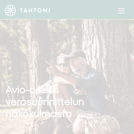
Avio-oikeus
verosuunnittelun
näkökulmasta