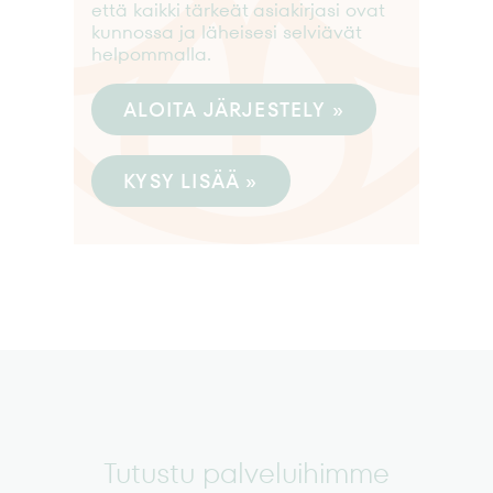
että kaikki tärkeät asiakirjasi ovat
kunnossa ja läheisesi selviävät
helpommalla.
ALOITA JÄRJESTELY »
KYSY LISÄÄ »
Tutustu palveluihimme