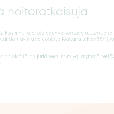
ia hoitoratkaisuja
 kun sinulla ei ole edunvalvontavaltuutettua tai 
otahdon avulla voit ohjata lääkäriä tekemään juuri
.
on sisältö on juridisesti toimiva ja ymmärrettävä
t.