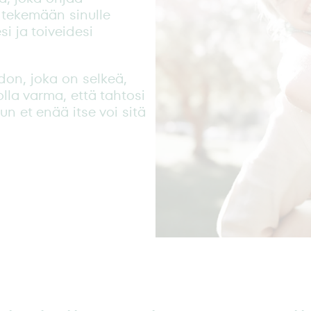
 tekemään sinulle
i ja toiveidesi
don, joka on selkeä,
olla varma, että tahtosi
kun et enää itse voi sitä