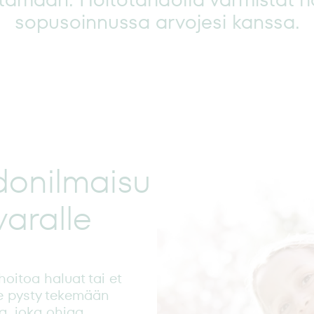
sopusoinnussa arvojesi kanssa.
donilmaisu
varalle
oitoa haluat tai et
se pysty tekemään
ja, joka ohjaa