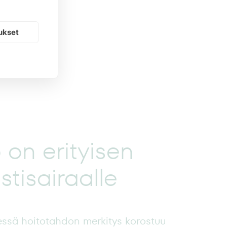
lanne on
ukset
an.
 on erityisen
stisairaalle
essä hoitotahdon merkitys korostuu