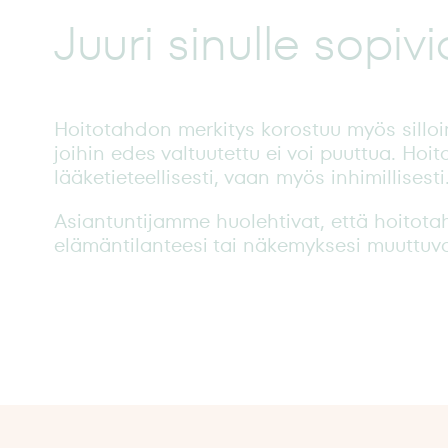
Juuri sinulle sopiv
Hoitotahdon merkitys korostuu myös silloin,
joihin edes valtuutettu ei voi puuttua. Hoit
lääketieteellisesti, vaan myös inhimillisesti
Asiantuntijamme huolehtivat, että hoitotahd
elämäntilanteesi tai näkemyksesi muuttuva