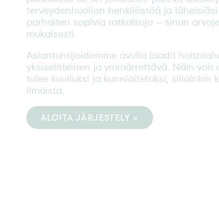
terveydenhuollon henkilöstöä ja läheisiäsi
parhaiten sopivia ratkaisuja – sinun arvojes
mukaisesti.
Asiantuntijoidemme avulla laadit hoitotah
yksiselitteinen ja ymmärrettävä. Näin voit 
tulee kuulluksi ja kunnioitetuksi, silloinkin 
ilmaista.
ALOITA JÄRJESTELY »