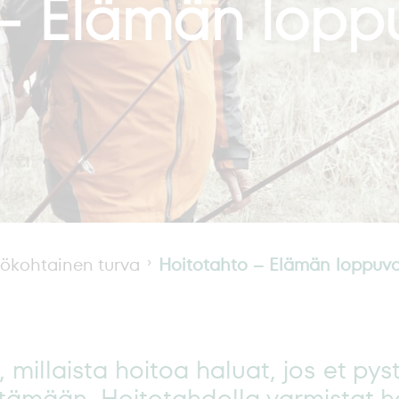
 – Elämän lopp
lökohtainen turva
Hoitotahto – Elämän loppuva
, millaista hoitoa haluat, jos et pyst
tämään. Hoitotahdolla varmistat ho