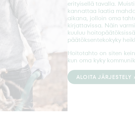
erityisellä tavalla. Muist
kannattaa laatia mahdo
aikana, jolloin oma tahto
kirjattavissa. Näin var
kuuluu hoitopäätöksissä 
päätöksentekokyky heik
Hoitotahto on siten kein
kun oma kyky kommunikoi
ALOITA JÄRJESTELY 