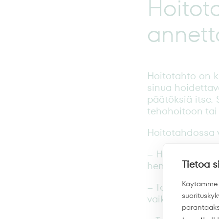
Hoitota
annett
Hoitotahto on ki
sinua hoidettav
päätöksiä itse. 
tehohoitoon tai
Hoitotahdossa v
– Haluatko, ett
Tietoa s
hengityskoneell
Käytämme s
– Toivotko kivun
suoritusky
vaikutusta eläm
parantaaks