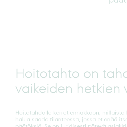
Hoitotahto on tah
vaikeiden hetkien 
Hoitotahdolla kerrot ennakkoon, millaista h
halua saada tilanteessa, jossa et enää it
päätöksiä. Se on juridisesti pätevä asiakir