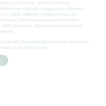
iliitto muistuttaa, että hoitotahto
llisimman varhain diagnoosin jälkeen –
 on vielä selkeästi ilmaistavissa ja
mistetaan, että sairastuneen oma ääni
vielä silloinkin, kun sairaus etenee ja
kenee.
o turvata itsemääräämisoikeus silloinkin,
da on jo rajoittunut.
»