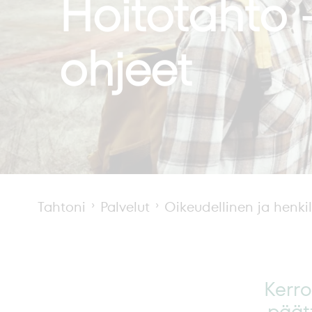
Hoitotahto
ohjeet
Tahtoni
Palvelut
Oikeudellinen ja henki
Kerro
päät