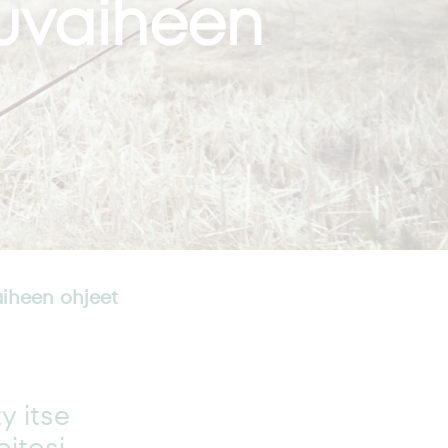
uvaiheen
iheen ohjeet
y itse
itosi