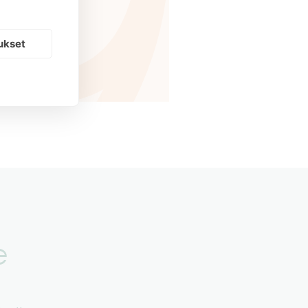
ukset
e