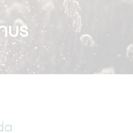
nus
da