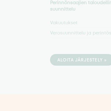
Perinnönsaajien taloudelli
suunnittelu
Vakuutukset
Verosuunnittelu ja perintö
ALOITA JÄRJESTELY »