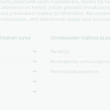
 kyllä järjestyvät usein itsestäänkin, tavalla tai toi
elämässä on hetkiä, jolloin pienellä ennakoinnil
uria palveluksia itsellesi ja läheisillesi. Me auta
rmistamaan, että tärkeimmät asiasi ovat kunnos
htainen turva
Omaisuuden hallinta ja p
Perukirja
Kuolinpesän ositussopimu
Perinnönjakosopimus