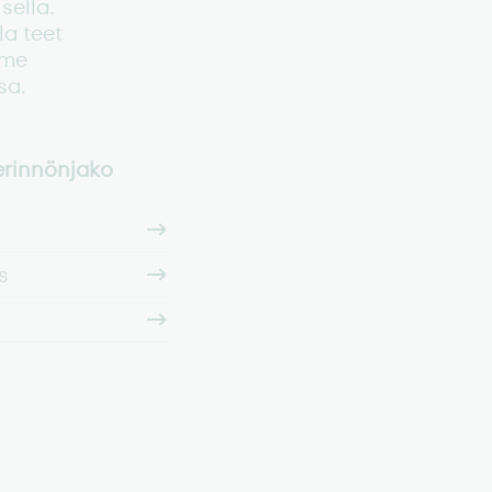
sella.
la teet
mme
sa.
erinnönjako
s