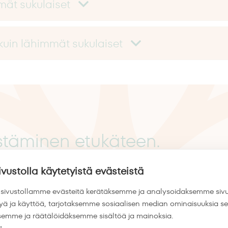
mät sukulaiset
kuin lähimmät sukulaiset
estäminen etukäteen.
n päätös.
ivustolla käytetyistä evästeistä
ivustollamme evästeitä kerätäksemme ja analysoidaksemme siv
armistat, että kaikki tärkeät asiakirjasi ovat kun
kyä ja käyttöä, tarjotaksemme sosiaalisen median ominaisuuksia s
emme ja räätälöidäksemme sisältöä ja mainoksia.