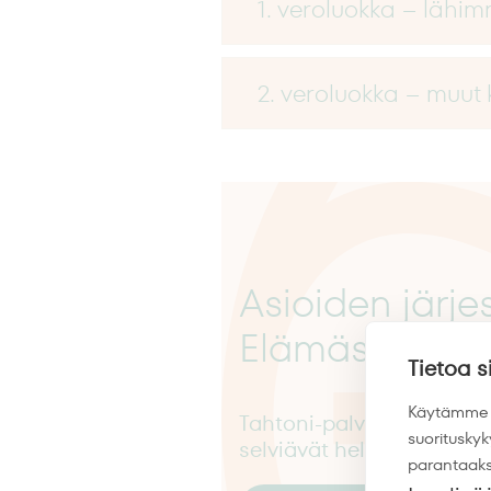
1. veroluokka – lähim
2. veroluokka – muut 
Asioiden järj
Elämäsi fiksui
Tietoa s
Käytämme s
Tahtoni-palvelun avulla v
suoritusky
selviävät helpommalla.
parantaaks