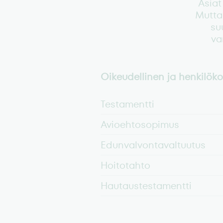
Asiat
Mutta 
su
va
Oikeudellinen ja henkilöko
Testamentti
Avioehtosopimus
Edunvalvontavaltuutus
Hoitotahto
Hautaustestamentti