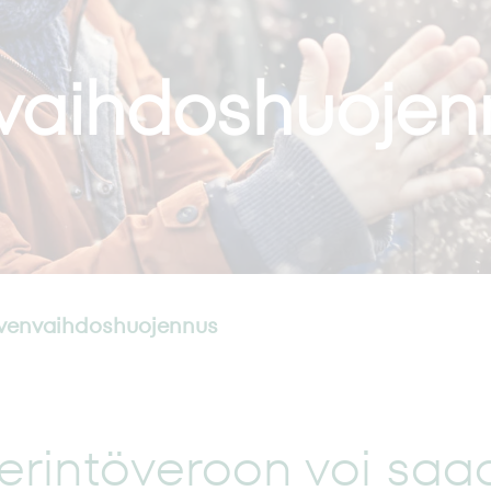
vaihdoshuojen
venvaihdoshuojennus
perintöveroon voi saa