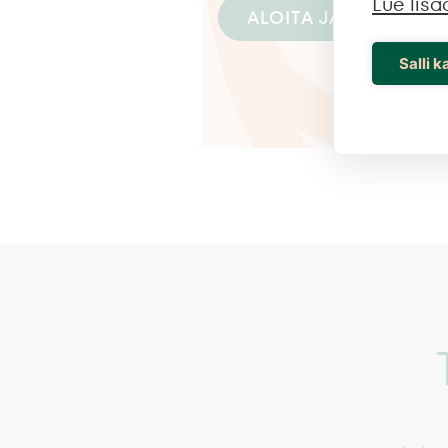
Lue lisä
ALOITA JÄRJESTELY »
Salli k