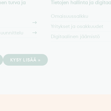
nen turva ja
Tietojen hallinta ja digitaal
Omaisuussalkku
Yritykset ja osakkuudet
suunnittelu
Digitaalinen jäämistö
KYSY LISÄÄ »