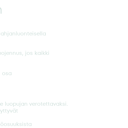
n
lahjanluonteisella
jennus, jos kaikki
n osa
 luopujan verotettavaksi.
yttyvät
iöosuuksista