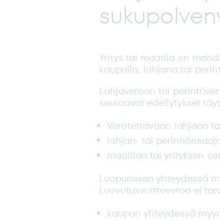
sukupolven
Yritys tai maatila on mahdo
kaupalla, lahjana tai peri
Lahjaveroon tai perintöve
seuraavat edellytykset täy
Verotettavaan lahjaan tai
lahjan- tai perinnönsaaj
maatilan tai yrityksen os
Luopumisen yhteydessä mah
Luovutusvoittoveroa ei tarv
kaupan yhteydessä myydä