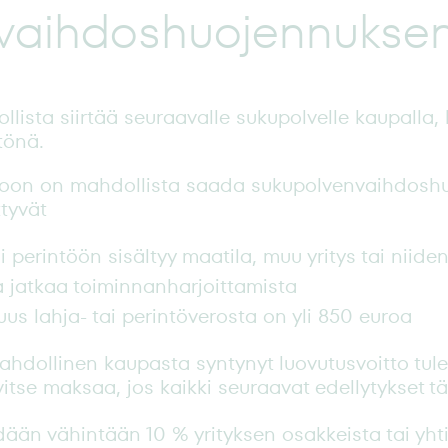
vaihdoshuojennukse
llista siirtää seuraavalle sukupolvelle kaupalla, 
ntönä.
roon on mahdollista saada sukupolvenvaihdoshuo
ttyvät
 perintöön sisältyy maatila, muu yritys tai niide
a jatkaa toiminnanharjoittamista
uus lahja- tai perintöverosta on yli 850 euroa
dollinen kaupasta syntynyt luovutusvoitto tulee
itse maksaa, jos kaikki seuraavat edellytykset tä
än vähintään 10 % yrityksen osakkeista tai yht