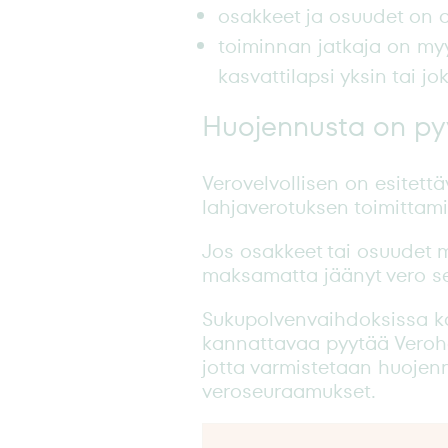
osakkeet ja osuudet on o
toiminnan jatkaja on myyjä
kasvattilapsi yksin tai 
Huojennusta on py
Verovelvollisen on esitett
lahjaverotuksen toimittam
Jos osakkeet tai osuudet 
maksamatta jäänyt vero s
Sukupolvenvaihdoksissa k
kannattavaa pyytää Veroh
jotta varmistetaan huojen
veroseuraamukset.