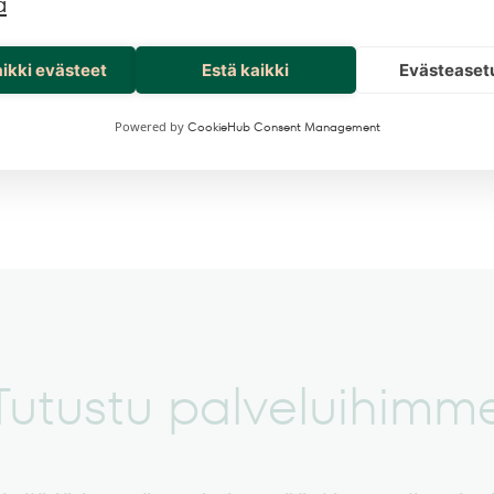
ä
KYSY LISÄÄ »
aikki evästeet
Estä kaikki
Evästeaset
Powered by
CookieHub Consent Management
Tutustu palveluihimm