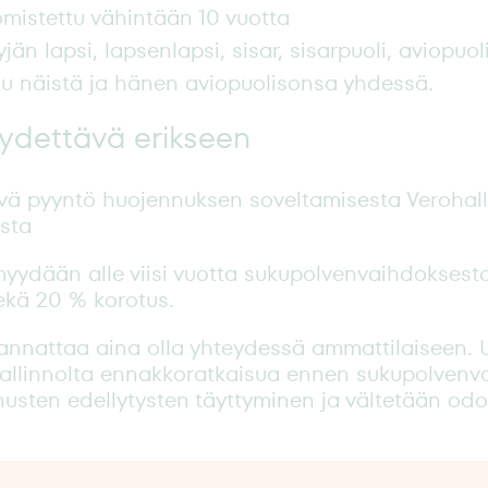
mistettu vähintään 10 vuotta
n lapsi, lapsenlapsi, sisar, sisarpuoli, aviopuoli
joku näistä ja hänen aviopuolisonsa yhdessä.
ydettävä erikseen
ävä pyyntö huojennuksen soveltamisesta Verohalli
ista
myydään alle viisi vuotta sukupolvenvaihdoksesta
ekä 20 % korotus.
annattaa aina olla yhteydessä ammattilaiseen. 
allinnolta ennakkoratkaisua ennen sukupolvenva
nusten edellytysten täyttyminen ja vältetään od