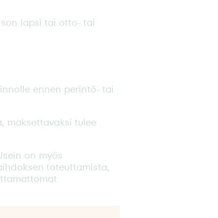
son lapsi tai otto- tai
nnolle ennen perintö- tai
, maksettavaksi tulee
Usein on myös
ihdoksen toteuttamista,
ottamattomat